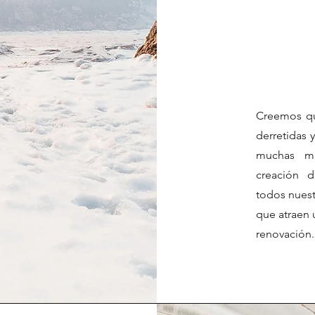
Creemos qu
derretidas 
muchas ma
creación 
todos nuest
que atraen 
renovación.