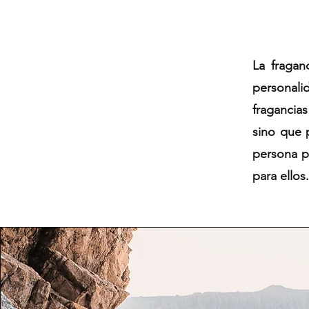
La fraganc
personalid
fragancia
sino que 
persona p
para ellos.