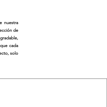
de nuestra
lección de
agradable,
 que cada
ecto, solo