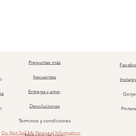
Preguntas más
Faceb
frecuentes
o
Instag
Entrega y amp;
ia
Gorje
Devoluciones
o
Pinter
Términos y condiciones
Do Not Sell My Personal Information
Métodos de pago