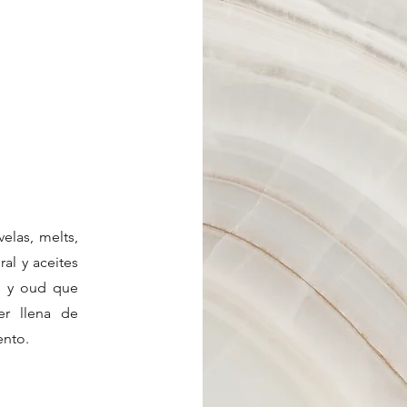
velas, melts,
al y aceites
es y oud que
er llena de
ento.