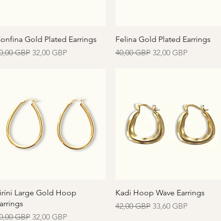
Vista rápida
Vista rápida
onfina Gold Plated Earrings
Felina Gold Plated Earrings
recio
Precio de oferta
Precio
Precio de oferta
0,00 GBP
32,00 GBP
40,00 GBP
32,00 GBP
Vista rápida
Vista rápida
iríni Large Gold Hoop
Kadi Hoop Wave Earrings
arrings
Precio
Precio de oferta
42,00 GBP
33,60 GBP
recio
Precio de oferta
0,00 GBP
32,00 GBP