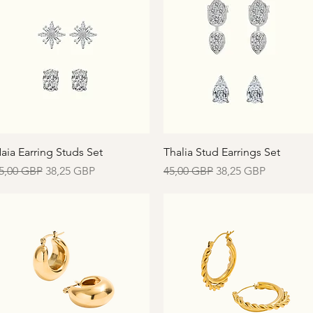
Vista rápida
Vista rápida
aia Earring Studs Set
Thalia Stud Earrings Set
recio
Precio de oferta
Precio
Precio de oferta
5,00 GBP
38,25 GBP
45,00 GBP
38,25 GBP