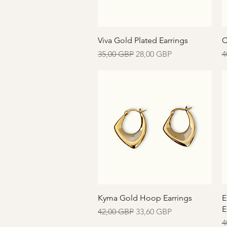
Vista rápida
Viva Gold Plated Earrings
C
Precio
Precio de oferta
P
35,00 GBP
28,00 GBP
4
Vista rápida
Kyma Gold Hoop Earrings
E
E
Precio
Precio de oferta
42,00 GBP
33,60 GBP
P
4