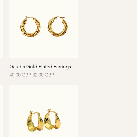
Vista rápida
Gaudia Gold Plated Earrings
Precio
Precio de oferta
40,00 GBP
32,00 GBP