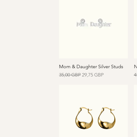
Vista rápida
Mom & Daughter Silver Studs
N
Precio
Precio de oferta
P
35,00 GBP
29,75 GBP
4