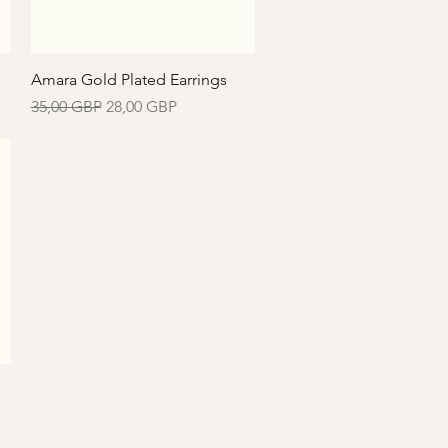
Vista rápida
Amara Gold Plated Earrings
Precio
Precio de oferta
35,00 GBP
28,00 GBP