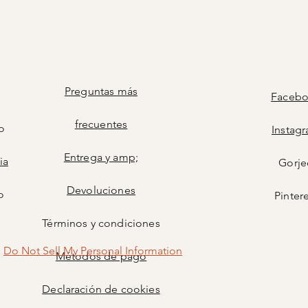
Preguntas más
Faceb
frecuentes
o
Instag
Entrega y amp;
ia
Gorje
Devoluciones
o
Pinter
Términos y condiciones
Do Not Sell My Personal Information
Métodos de pago
Declaración de cookies