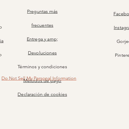
Preguntas más
Faceb
frecuentes
o
Instag
Entrega y amp;
ia
Gorje
Devoluciones
o
Pinter
Términos y condiciones
Do Not Sell My Personal Information
Métodos de pago
Declaración de cookies